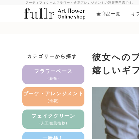
アーティフィシャルフラワー・造花アレンジメントの通販専門店です。
全商品一覧
ギ
彼女への
カテゴリーから探す
嬉しいギ
フラワーベース
(花瓶)
ブーケ・アレンジメント
(造花)
フェイクグリーン
(人工観葉植物)
一輪挿し