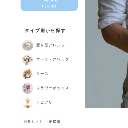
(その他)
タイプ別から探す
置き型アレンジ
ブーケ・スワッグ
リース
フラワーボックス
トピアリー
花瓶セット
胡蝶蘭