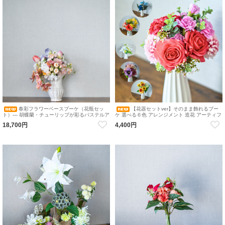
春彩フラワーベースブーケ（花瓶セッ
【花器セットver】そのまま飾れるブー
ト）― 胡蝶蘭・チューリップが彩るパステルア
ケ 選べる６色 アレンジメント 造花 アーティフ
レンジメント インテリア 造花 アーティフィ
ィシャルフラワー ギフトにおすすめ フラワー
18,700円
4,400円
シャルフラワー
ベース カラバリブーケ