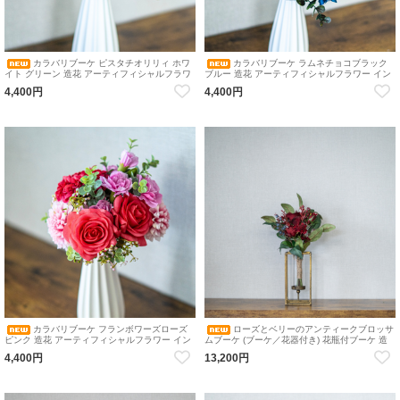
カラバリブーケ ピスタチオリリィ ホワ
カラバリブーケ ラムネチョコブラック
イト グリーン 造花 アーティフィシャルフラワ
ブルー 造花 アーティフィシャルフラワー イン
ー インテリア ブーケ 花瓶アレンジメント
テリア ブーケ 花瓶アレンジメント
4,400円
4,400円
カラバリブーケ フランボワーズローズ
ローズとベリーのアンティークブロッサ
ピンク 造花 アーティフィシャルフラワー イン
ムブーケ (ブーケ／花器付き) 花瓶付ブーケ 造
テリア ブーケ 花瓶アレンジメント
花 アーティフィシャルフラワー インテリア ブ
4,400円
13,200円
ーケ