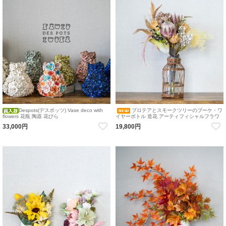
Despots(デスポッツ) Vase deco with
プロテアとスモークツリーのブーケ・ワ
flowers 花瓶 陶器 花びら
イヤーボトル 造花 アーティフィシャルフラワ
ー インテリア ブーケ 花器付き 花瓶アレンジメ
33,000円
19,800円
ント