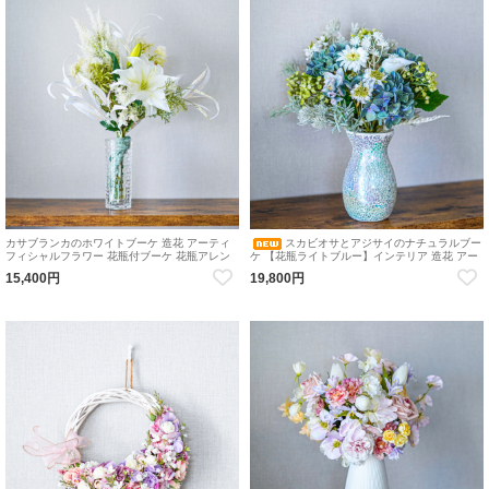
カサブランカのホワイトブーケ 造花 アーティ
スカビオサとアジサイのナチュラルブー
フィシャルフラワー 花瓶付ブーケ 花瓶アレン
ケ 【花瓶ライトブルー】インテリア 造花 アー
ジメント
ティフィシャルフラワー 花瓶付ブーケ 花瓶ア
15,400円
19,800円
レンジメント