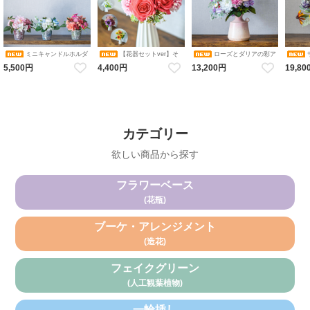
ミニキャンドルホルダ
【花器セットver】そ
ローズとダリアの彩ア
ーアレンジメント コレクショ
のまま飾れるブーケ 選べる６
レンジメント 花瓶アレンジメ
カルアレ
5,500円
4,400円
13,200円
19,80
ン（ピンク・ブルーホワイ
色 アレンジメント 造花 アー
ント 造花 アーティフィシャル
ンジメン
ト・オレンジ／ダリア・バ
ティフィシャルフラワー ギフ
フラワー
シャル
ラ・アジサイ） 花瓶アレンジ
トにおすすめ フラワーベース
メント 造花 アーティフィシャ
カラバリブーケ
ルフラワー キャンドルホルダ
ー
カテゴリー
欲しい商品から探す
フラワーベース
(花瓶)
ブーケ・アレンジメント
(造花)
フェイクグリーン
(人工観葉植物)
一輪挿し