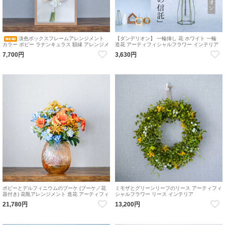
淡色ボックスフレームアレンジメント
【ダンデリオン】 一輪挿し 花 ホワイト 一輪
カラー ポピー ラナンキュラス 額縁 アレンジメ
造花 アーティフィシャルフラワー インテリア
ント 造花 アーティフィシャルフラワー
綿 白一輪挿し花瓶
7,700円
3,630円
ポピーとデルフィニウムのブーケ (ブーケ／花
ミモザとグリーンリーフのリース アーティフィ
器付き) 花瓶アレンジメント 造花 アーティフィ
シャルフラワー リース インテリア
シャルフラワー インテリア ブーケ
21,780円
13,200円