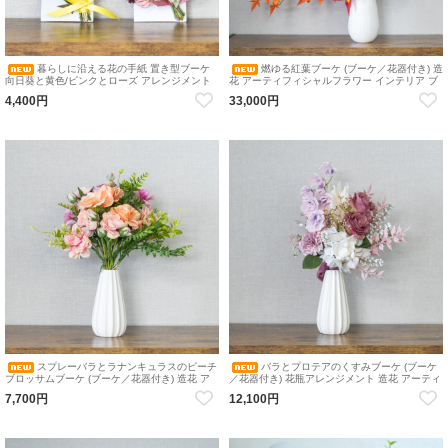
暮らしに沿える花の手紙 置き型ブーケ
燃ゆる紅葉ブーケ (ブーケ／花器付き) 造
向日葵と黄色/ピンクとローズ アレンジメント
花 アーティフィシャルフラワー インテリア ブ
造花 アーティフィシャルフラワー
ーケ もみじ 花瓶アレンジメント
4,400円
33,000円
スプレーバラとラナンキュラスのピーチ
バラとプロテアのくすみブーケ (ブーケ
ブロッサムブーケ (ブーケ／花器付き) 造花 ア
／花器付き) 花瓶アレンジメント 造花 アーティ
ーティフィシャルフラワー インテリア ブーケ
フィシャルフラワー インテリア ブーケ くすみ
7,700円
12,100円
花瓶アレンジメント