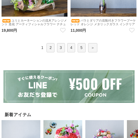
ユリとカーネーションの流木アレンジメ
バラとダリアの花瓶付きフラワーブーケ
ント 造花 アーティフィシャルフラワー ナチュ
レッド オレンジ メタリックガラス インテリア
ラルインテリア 流木
造花 アーティフィシャルフラワー 花瓶アレン
19,800円
11,000円
ジメント
1
2
3
4
5
＞
新着アイテム