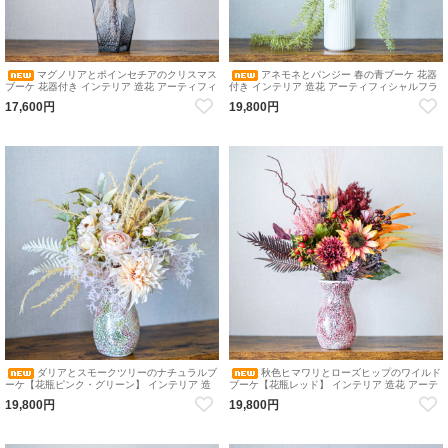
マグノリアとポインセチアのクリスマス
アネモネとパンジー 春の青ブーケ 花器
ブーケ 花器付き インテリア 造花 アーティフィ
付き インテリア 造花 アーティフィシャルフラ
シャルフラワー 花瓶付ブーケ 花瓶アレンジメ
ワー 花瓶付ブーケ 花瓶アレンジメント
17,600円
19,800円
ント
ダリアとスモークツリーのナチュラルブ
秋色ヒマワリとローズヒップのワイルド
ーケ【花瓶ピンク・グリーン】 インテリア 造
ブーケ【花瓶レッド】 インテリア 造花 アーテ
花 アーティフィシャルフラワー 花瓶付ブーケ
ィフィシャルフラワー 花瓶付ブーケ 花瓶アレ
19,800円
19,800円
花瓶アレンジメント
ンジメント