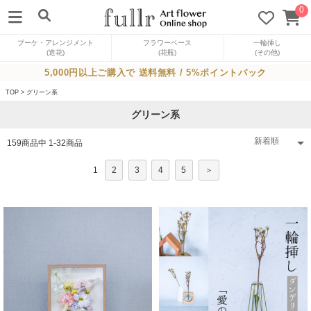
0
ブーケ・アレンジメント
フラワーベース
一輪挿し
(造花)
(花瓶)
(その他)
5,000円以上ご購入で 送料無料 / 5%ポイントバック
TOP
>
グリーン系
グリーン系
159
商品中
1
-
32
商品
1
2
3
4
5
＞