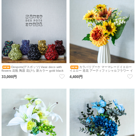
Despots(デスポッツ) Vase deco with
カラバリブーケ マーマレードイエロー
flowers 花瓶 陶器 花びら 新カラー gold black
イエロー 造花 アーティフィシャルフラワー イ
rainbow red green
ンテリア ブーケ 花瓶アレンジメント
33,000円
4,400円