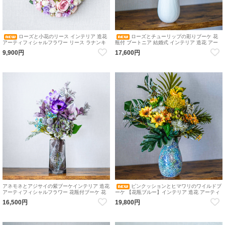
ローズと小花のリース インテリア 造花
ローズとチューリップの彩りブーケ 花
アーティフィシャルフラワー リース ラナンキ
瓶付 ブートニア 結婚式 インテリア 造花 アー
ュラス かすみ草
ティフィシャルフラワー 花瓶付ブーケ 花瓶ア
9,900円
17,600円
レンジメント
アネモネとアジサイの紫ブーケインテリア 造花
ピンクッションとヒマワリのワイルドブ
アーティフィシャルフラワー 花瓶付ブーケ 花
ーケ 【花瓶ブルー】インテリア 造花 アーティ
瓶アレンジメント
フィシャルフラワー 花瓶付ブーケ 花瓶アレン
16,500円
19,800円
ジメント