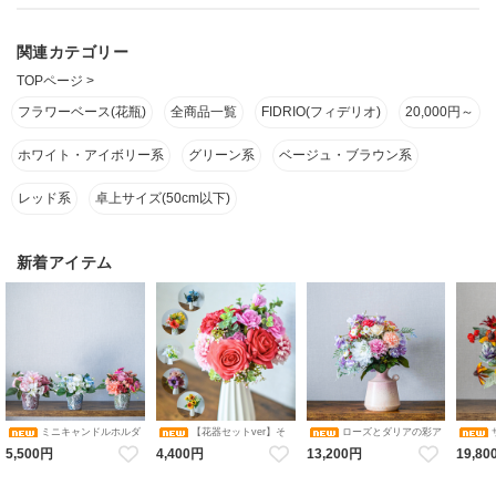
関連カテゴリー
TOPページ
>
フラワーベース(花瓶)
全商品一覧
FIDRIO(フィデリオ)
20,000円～
ホワイト・アイボリー系
グリーン系
ベージュ・ブラウン系
レッド系
卓上サイズ(50cm以下)
新着アイテム
ミニキャンドルホルダ
【花器セットver】そ
ローズとダリアの彩ア
ーアレンジメント コレクショ
のまま飾れるブーケ 選べる６
レンジメント 花瓶アレンジメ
カルアレ
5,500円
4,400円
13,200円
19,80
ン（ピンク・ブルーホワイ
色 アレンジメント 造花 アー
ント 造花 アーティフィシャル
ンジメン
ト・オレンジ／ダリア・バ
ティフィシャルフラワー ギフ
フラワー
シャル
ラ・アジサイ） 花瓶アレンジ
トにおすすめ フラワーベース
メント 造花 アーティフィシャ
カラバリブーケ