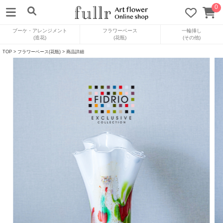
0
ブーケ・アレンジメント
フラワーベース
一輪挿し
(造花)
(花瓶)
(その他)
TOP
>
フラワーベース(花瓶)
> 商品詳細