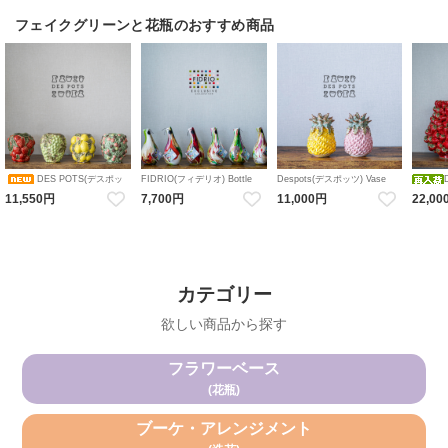
ルフラワー キャンドルホルダ
ー
フェイクグリーンと花瓶のおすすめ商品
DES POTS(デスポッ
FIDRIO(フィデリオ) Bottle
Despots(デスポッツ) Vase
Pisa フラワーベース Mixed
pineapple 花瓶 陶器 パイン パ
ツ) vase fruit フラワーベース
Vase st
11,550円
7,700円
11,000円
22,00
colours 花瓶 ガラス
イナップル フルーツ
陶器 ストロベリー / ブドウ /
陶器 い
レモン / ミックスベリー 花瓶
ゴ
陶器 ボタニカル
カテゴリー
欲しい商品から探す
フラワーベース
(花瓶)
ブーケ・アレンジメント