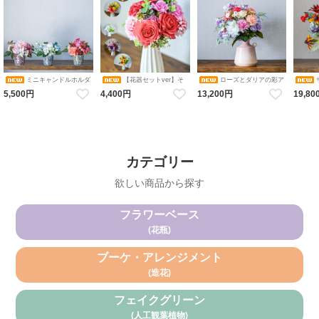
ミニキャンドルホルダ
【花器セットver】そ
ローズとダリアの彩ア
ーアレンジメント コレクショ
のまま飾れるブーケ 選べる６
レンジメント 花瓶アレンジメ
カルアレ
5,500円
4,400円
13,200円
19,80
ン（ピンク・ブルーホワイ
色 アレンジメント 造花 アー
ント 造花 アーティフィシャル
ンジメン
ト・オレンジ／ダリア・バ
ティフィシャルフラワー ギフ
フラワー
シャル
ラ・アジサイ） 花瓶アレンジ
トにおすすめ フラワーベース
メント 造花 アーティフィシャ
カラバリブーケ
ルフラワー キャンドルホルダ
ー
カテゴリー
欲しい商品から探す
フラワーベース
(花瓶)
ブーケ・アレンジメント
(造花)
フェイクグリーン
(人工観葉植物)