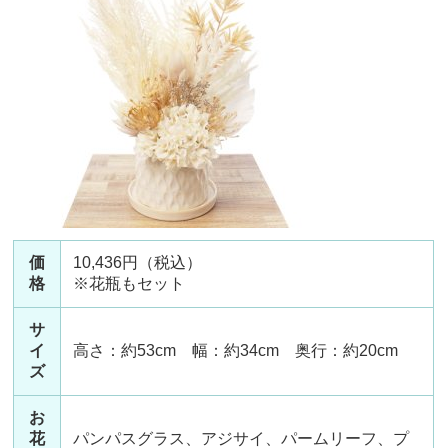
価
10,436円（税込）
格
※花瓶もセット
サ
イ
高さ：約53cm 幅：約34cm 奥行：約20cm
ズ
お
花
パンパスグラス、アジサイ、パームリーフ、プ