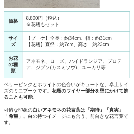
8,800円（税込）
価格
※花瓶もセット
サイ
【ブーケ】全長：約34cm、幅：約31cm
ズ
【花瓶】直径：約7cm、高さ：約23cm
お花
アネモネ、ローズ、ハイドランジア、プロテ
の種
ア、ジプソ(カスミソウ)、ユーカリ等
類
ベリーピンクとホワイトの色合いがキュートな、卓上サイ
ズのミニブーケです。
花瓶のワイヤー部分を壁にかけて飾
ることも可能
。
可憐な印象の
白いアネモネの花言葉は「期待」「真実」
「希望」
。白の持つイメージにも合う、前向きな花言葉で
す。