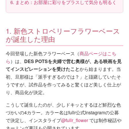
6. まとめ：お部屋に彩りをプラスして気分も明るく
1. 新色ストロベリーフラワーベース
が誕生した理由
今回登場した新色フラワーベース（
商品ページはこち
ら
）は、
DES POTSを夫婦で営む奥様が、ある映画を見
てインスピレーションを受けたこと
から始まります。当
初、旦那様は「派手すぎるのでは？」と躊躇していたそ
うですが、試作品を作ってみると驚くほど美しく仕上が
り、商品化が決定。
こうして誕生したのが、少しドキッとするほど鮮烈な色
づかいの4カラー。カラー名はfullr公式Instagramの公募
で決定し、インスタライブ
@fullr_flower
では制作秘話や
ネーミング裏話も公開されています。