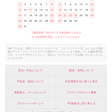
2
3
4
5
6
7
8
6
7
8
9
10
11
12
9
10
11
12
13
14
15
13
14
15
16
17
18
19
16
17
18
19
20
21
22
20
21
22
23
24
25
26
23
24
25
26
27
28
29
27
28
29
30
30
31
【夏季休暇：8/9~8/17】 8/8以降のご注文は
「8/18以降順次発送」とさせていただきます。
fullr(フルル)は、造花アレンジメントやブーケ、フェイクグリーン等、おしゃれで高品
質なアーティフィシャルフラワーの造花アレンジメントをご用意している通販専門店
です。インテリアやディスプレイ、枯れないフラワーギフトやお祝いプレゼントにも
ぴったりです。
支払い方法について
配送・送料について
不良品・返品について
特定商取引法に基づく表示
美術協力・リースについて
フラワーデザイナー募集
プライバシーポリシー
PC版表示に切り替える