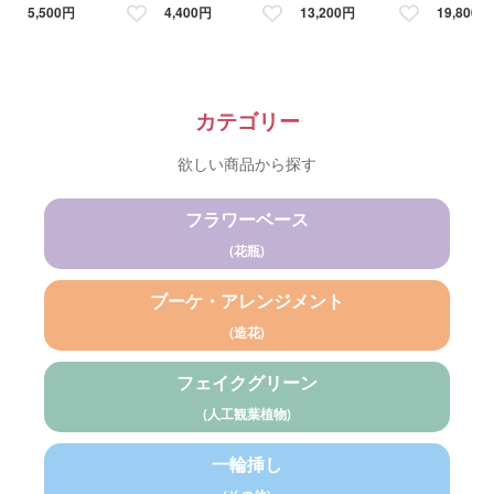
ション（ピンク・ブルーホ
る６色 アレンジメント 造
ジメント 造花 アーティフ
アレンジメン
5,500円
4,400円
13,200円
19,800円
ワイト・オレンジ／ダリ
花 アーティフィシャルフラ
ィシャルフラワー
ティフィシ
ア・バラ・アジサイ） 花瓶
ワー ギフトにおすすめ フ
アレンジメント 造花 アー
ラワーベース カラバリブー
ティフィシャルフラワー キ
ケ
ャンドルホルダー
カテゴリー
欲しい商品から探す
フラワーベース
(花瓶)
ブーケ・アレンジメント
(造花)
フェイクグリーン
(人工観葉植物)
一輪挿し