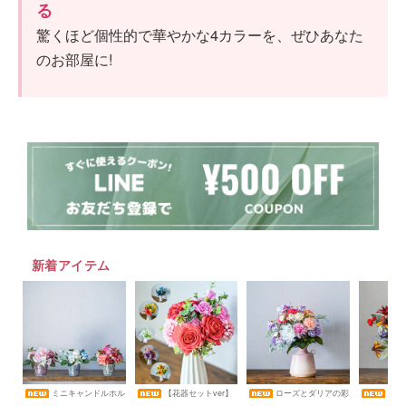
る
驚くほど個性的で華やかな4カラーを、ぜひあなた
のお部屋に!
新着アイテム
ミニキャンドルホル
【花器セットver】
ローズとダリアの彩
サン
ダーアレンジメント コレク
そのまま飾れるブーケ 選べ
アレンジメント 花瓶アレン
ピカルアレン