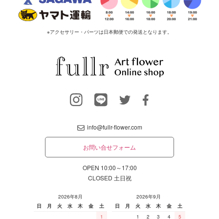
※アクセサリー・パーツは日本郵便での発送となります。
info@fullr-flower.com
お問い合せフォーム
OPEN 10:00～17:00
CLOSED 土日祝
2026年8月
2026年9月
日
月
火
水
木
金
土
日
月
火
水
木
金
土
1
1
2
3
4
5