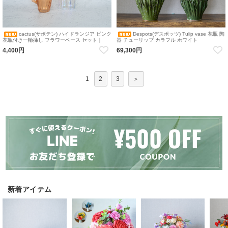
cactus(サボテン) ハイドランジア ピンク
Despots(デスポッツ) Tulip vase 花瓶 陶
花瓶付き一輪挿し フラワーベース セット｜
器 チューリップ カラフル ホワイト
Single Flower 花 造花 アーティフィシャルフラ
4,400円
69,300円
ワー インテリア
1
2
3
＞
新着アイテム