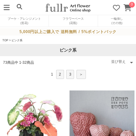
0
ブーケ・アレンジメント
フラワーベース
一輪挿し
(造花)
(花瓶)
(その他)
5,000円以上ご購入で 送料無料 / 5%ポイントバック
TOP
>
ピンク系
ピンク系
73
商品中
1
-
32
商品
1
2
3
＞