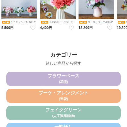
ミニキャンドルホルダ
【花器セットver】そ
ローズとダリアの彩ア
ーアレンジメント コレクショ
のまま飾れるブーケ 選べる６
レンジメント 花瓶アレンジメ
カルアレ
5,500円
4,400円
13,200円
19,80
ン（ピンク・ブルーホワイ
色 アレンジメント 造花 アー
ント 造花 アーティフィシャル
ンジメン
ト・オレンジ／ダリア・バ
ティフィシャルフラワー ギフ
フラワー
シャル
ラ・アジサイ） 花瓶アレンジ
トにおすすめ フラワーベース
メント 造花 アーティフィシャ
カラバリブーケ
ルフラワー キャンドルホルダ
ー
カテゴリー
欲しい商品から探す
フラワーベース
(花瓶)
ブーケ・アレンジメント
(造花)
フェイクグリーン
(人工観葉植物)
一輪挿し