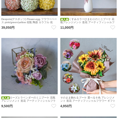
Despots(デスポッツ) Flower-egg フラワーベー
くすみカラーひまわりのミニブーケ 花
ス pink/green/yellow 花瓶 陶器 カラフル 花
瓶アレンジメント 造花 アーティフィシャルフ
ラワー
39,050円
11,000円
ローズとラベンダーのミニブーケ 花瓶
そのまま飾れるブーケ 選べる６色 アレンジメ
アレンジメント 造花 アーティフィシャルフラ
ント 造花 アーティフィシャルフラワー ギフト
ワー ギフト
におすすめ
9,500円
4,950円