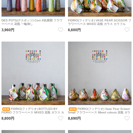
DES POTS(デスポッツ) Corn 8色展開 フラワ
FIDRIO(フィデリオ) VASE PEAR SCISSOR フ
ーベース 花瓶 一輪挿し
ラワーベース MIXED 花瓶 ガラス カラフル
3,960円
6,600円
FIDRIO(フィデリオ) BOTTLED BY
FIDRIO(フィデリオ) Vase Pear Scissor
FIDRIO フラワーベース MIXED 花瓶 ガラス カ
Small フラワーベース Mixed colours 花瓶 ガラ
ラフル H13D8
ス
8,800円
8,690円