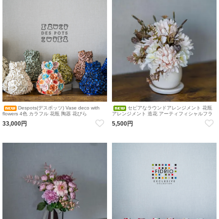
Despots(デスポッツ) Vase deco with
セピアなラウンドアレンジメント 花瓶
flowers 4色 カラフル 花瓶 陶器 花びら
アレンジメント 造花 アーティフィシャルフラ
ワー
33,000円
5,500円