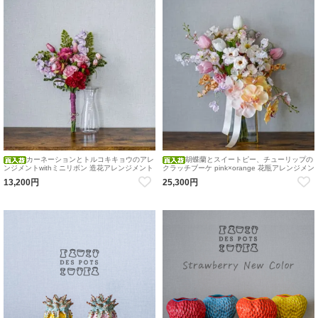
カーネーションとトルコキキョウのアレ
胡蝶蘭とスイートピー、チューリップの
ンジメントwithミニリボン 造花アレンジメント
クラッチブーケ pink×orange 花瓶アレンジメン
造花 アーティフィシャルフラワー
ト 造花 アーティフィシャルフラワー 結婚式
13,200円
25,300円