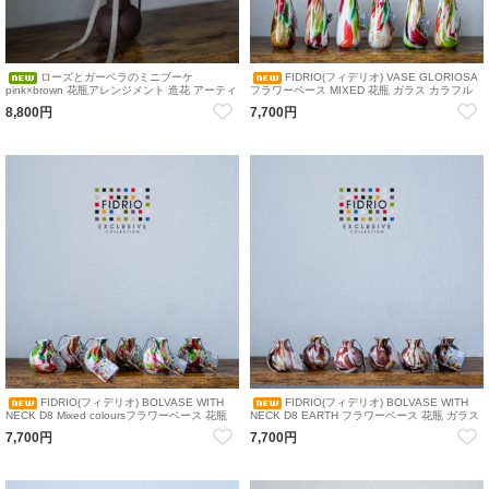
ローズとガーベラのミニブーケ
FIDRIO(フィデリオ) VASE GLORIOSA
pink×brown 花瓶アレンジメント 造花 アーティ
フラワーベース MIXED 花瓶 ガラス カラフル
フィシャルフラワー｜くすみピンク×ブラウン
8,800円
7,700円
の花瓶付き造花アレンジメント
FIDRIO(フィデリオ) BOLVASE WITH
FIDRIO(フィデリオ) BOLVASE WITH
NECK D8 Mixed coloursフラワーベース 花瓶
NECK D8 EARTH フラワーベース 花瓶 ガラス
ガラス
7,700円
7,700円