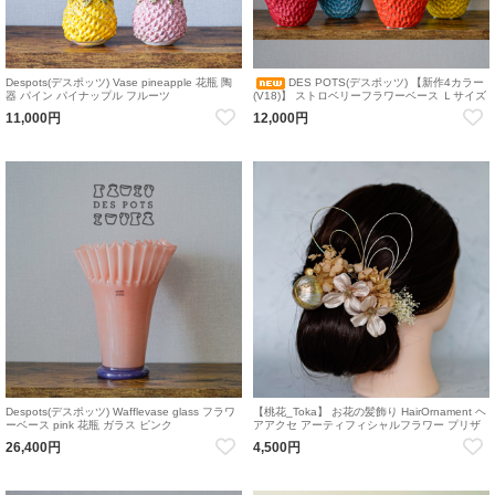
Despots(デスポッツ) Vase pineapple 花瓶 陶
DES POTS(デスポッツ) 【新作4カラー
器 パイン パイナップル フルーツ
(V18)】 ストロベリーフラワーベース Ｌサイズ
ベリーピンク イエロー オレンジ ブルー いちご
11,000円
12,000円
花瓶
Despots(デスポッツ) Wafflevase glass フラワ
【桃花_Toka】 お花の髪飾り HairOrnament ヘ
ーベース pink 花瓶 ガラス ピンク
アアクセ アーティフィシャルフラワー プリザ
ーブドフラワー
26,400円
4,500円