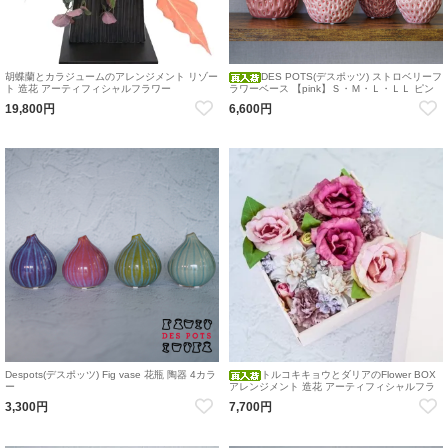
胡蝶蘭とカラジュームのアレンジメント リゾー
DES POTS(デスポッツ) ストロベリーフ
ト 造花 アーティフィシャルフラワー
ラワーベース 【pink】Ｓ・Ｍ・Ｌ・ＬＬ ピン
ク いちご 花瓶
19,800円
6,600円
Despots(デスポッツ) Fig vase 花瓶 陶器 4カラ
トルコキキョウとダリアのFlower BOX
ー
アレンジメント 造花 アーティフィシャルフラ
ワー BOXアレンジメント フラワーボックス
3,300円
7,700円