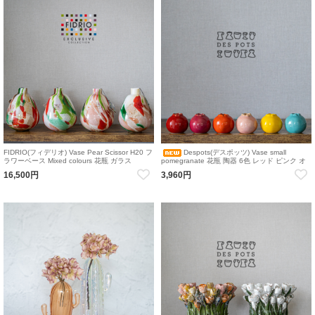
FIDRIO(フィデリオ) Vase Pear Scissor H20 フ
Despots(デスポッツ) Vase small
ラワーベース Mixed colours 花瓶 ガラス
pomegranate 花瓶 陶器 6色 レッド ピンク オ
レンジ ベージュ イエロー ブルー
16,500円
3,960円