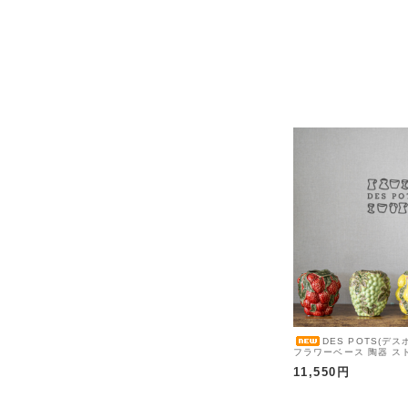
DES POTS(デスポッ
フラワーベース 陶器 スト
ウ / レモン / ミックス
11,550円
タニカル