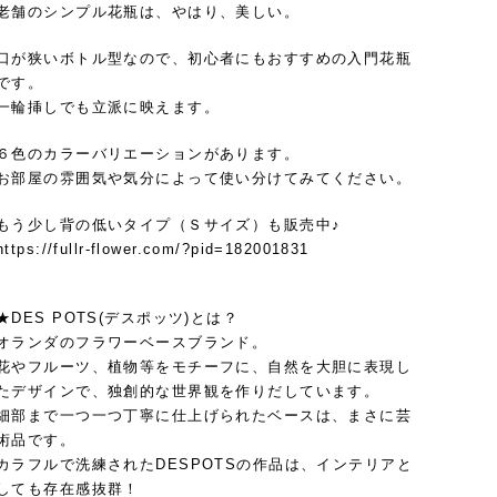
老舗のシンプル花瓶は、やはり、美しい。
口が狭いボトル型なので、初心者にもおすすめの入門花瓶
です。
一輪挿しでも立派に映えます。
６色のカラーバリエーションがあります。
お部屋の雰囲気や気分によって使い分けてみてください。
もう少し背の低いタイプ（Ｓサイズ）も販売中♪
https://fullr-flower.com/?pid=182001831
★DES POTS(デスポッツ)とは？
オランダのフラワーベースブランド。
花やフルーツ、植物等をモチーフに、自然を大胆に表現し
たデザインで、独創的な世界観を作りだしています。
細部まで一つ一つ丁寧に仕上げられたベースは、まさに芸
術品です。
カラフルで洗練されたDESPOTSの作品は、インテリアと
しても存在感抜群！