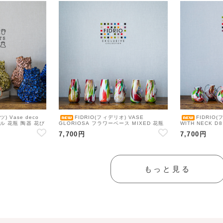
) Vase deco
FIDRIO(フィデリオ) VASE
FIDRIO(
カラフル 花瓶 陶器 花び
GLORIOSA フラワーベース MIXED 花瓶
WITH NECK D8
ガラス カラフル
ベース 花瓶 ガ
7,700円
7,700円
もっと見る