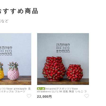
おすすめ商品
瓶など
ツ) Vase pineapple 花
Despots(デスポッツ) Vase
 パイナップル フルーツ
strawberry LL/Ｌ/M 花瓶 陶器 いちご フ
ルーツ 苺 イチゴ
22,000円