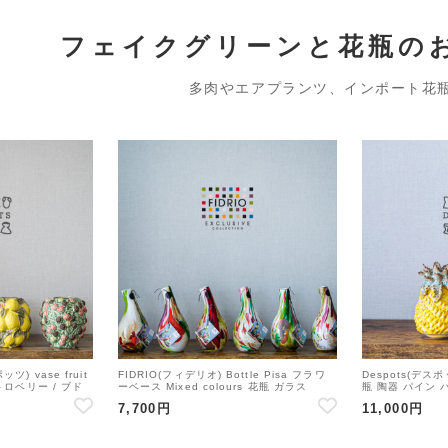
フェイクグリーンと花瓶の
多肉やエアプランツ、インポート花
ツ) vase fruit
FIDRIO(フィデリオ) Bottle Pisa フラワ
Despots(デスポッ
ロベリー / ブド
ーベース Mixed colours 花瓶 ガラス
瓶 陶器 パイン
ベリー 花瓶 陶器 ボ
7,700円
11,000円