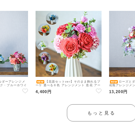
ルダーアレンジメ
【花器セットver】そのまま飾れるブ
ローズと
ンク・ブルーホワイ
ーケ 選べる６色 アレンジメント 造花 アー
花瓶アレンジメン
バラ・アジサイ）
ティフィシャルフラワー ギフトにおすすめ
ャルフラワー
4,400円
13,200円
 アーティフィシ
フラワーベース カラバリブーケ
ルホルダー
もっと見る