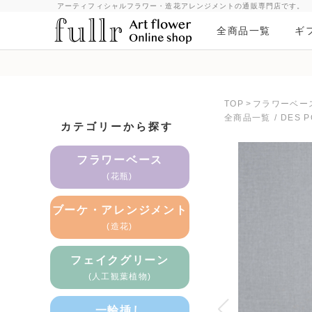
アーティフィシャルフラワー・造花アレンジメントの通販専門店です。
全商品一覧
ギ
TOP
>
フラワーベース
全商品一覧
DES 
カテゴリーから探す
フラワーベース
(花瓶)
ブーケ・アレンジメント
(造花)
フェイクグリーン
(人工観葉植物)
一輪挿し