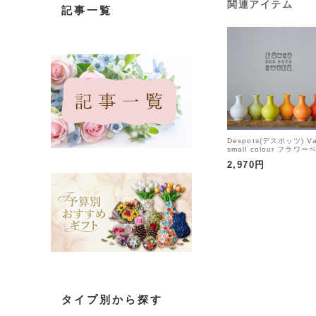
関連アイテム
記事一覧
Despots(デスポッツ) V
small colour フラワー
ス Ｓ 花瓶 陶器 シンプル
2,970円
ラフル
タイプ別から探す