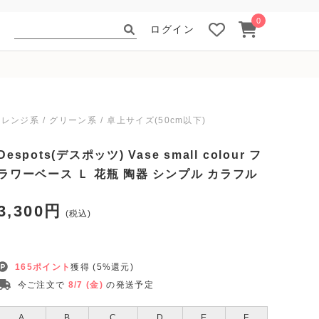
0
ログイン
オレンジ系
グリーン系
卓上サイズ(50cm以下)
Despots(デスポッツ) Vase small colour フ
ラワーベース Ｌ 花瓶 陶器 シンプル カラフル
3,300円
(税込)
165ポイント
獲得 (5%還元)
今ご注文で
8/7 (金)
の発送予定
A
B
C
D
E
F