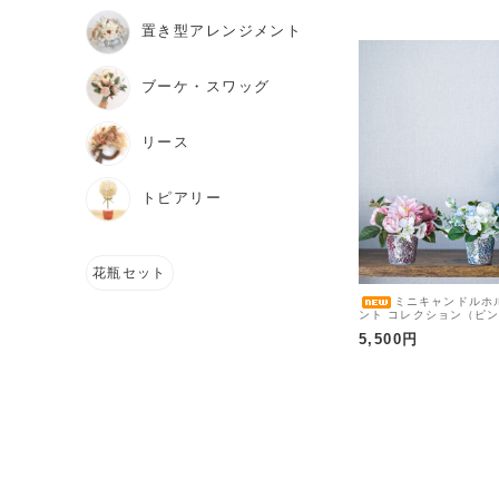
置き型アレンジメント
ブーケ・スワッグ
リース
トピアリー
花瓶セット
ミニキャンドルホ
ント コレクション（ピ
ト・オレンジ／ダリア・
5,500円
花瓶アレンジメント 造花
ャルフラワー キャンド