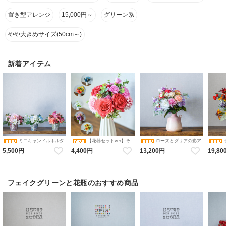
置き型アレンジ
15,000円～
グリーン系
やや大きめサイズ(50cm～)
新着アイテム
ミニキャンドルホルダ
【花器セットver】そ
ローズとダリアの彩ア
ーアレンジメント コレクショ
のまま飾れるブーケ 選べる６
レンジメント 花瓶アレンジメ
カルアレ
5,500円
4,400円
13,200円
19,80
ン（ピンク・ブルーホワイ
色 アレンジメント 造花 アー
ント 造花 アーティフィシャル
ンジメン
ト・オレンジ／ダリア・バ
ティフィシャルフラワー ギフ
フラワー
シャル
ラ・アジサイ） 花瓶アレンジ
トにおすすめ フラワーベース
メント 造花 アーティフィシャ
カラバリブーケ
ルフラワー キャンドルホルダ
ー
フェイクグリーンと花瓶のおすすめ商品