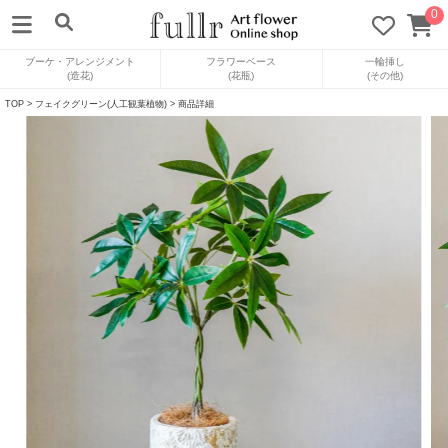
0
ブーケ・アレンジメント
フラワーベース
一輪挿し
(造花)
(花瓶)
(その他)
TOP
>
フェイクグリーン(人工観葉植物)
> 商品詳細