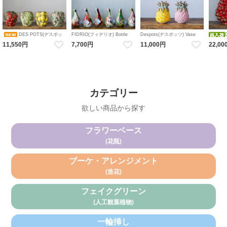
DES POTS(デスポッ
FIDRIO(フィデリオ) Bottle
Despots(デスポッツ) Vase
Pisa フラワーベース Mixed
pineapple 花瓶 陶器 パイン パ
ツ) vase fruit フラワーベース
Vase st
11,550円
7,700円
11,000円
22,00
colours 花瓶 ガラス
イナップル フルーツ
陶器 ストロベリー / ブドウ /
陶器 い
レモン / ミックスベリー 花瓶
ゴ
陶器 ボタニカル
カテゴリー
欲しい商品から探す
フラワーベース
(花瓶)
ブーケ・アレンジメント
(造花)
フェイクグリーン
(人工観葉植物)
一輪挿し