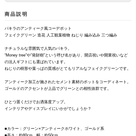
商品説明
パキラのアンティーク風コーデポット
フェイクグリーン 造花 人工観葉植物 ねじり 編み込み 三つ編み
ナチュラルな雰囲気で人気のパキラ。
“Money tree”や”発財樹”という呼び名があり、開店祝いや開業祝いなど
の法人ギフトにも選ばれています。
ねじりの樹形や葉っぱの質感がとてもリアルなフェイクグリーンです。
アンティーク加工が施されたセメント素材のポットをコーディネート。
ゴールドのアクセントが上品でグリーンとの相性抜群です。
ひとつ置くだけでお洒落度アップ。
インテリアやディスプレイにいかがでしょうか？
■カラー：グリーン×アンティークホワイト、ゴールド系
■高さ：約80cm 幅：約50cm