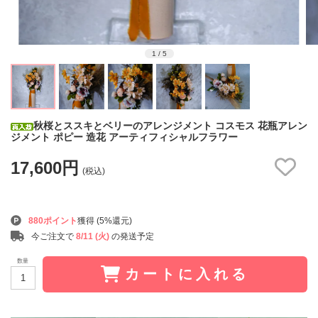
1
/
5
秋桜とススキとベリーのアレンジメント コスモス 花瓶アレン
ジメント ポピー 造花 アーティフィシャルフラワー
17,600円
(税込)
880ポイント
獲得 (5%還元)
今ご注文で
8/11 (火)
の発送予定
数量
カートに入れる