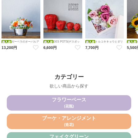
ガーベラのオーバルア
DES POTS(デスポッ
トルコキキョウとダリ
レンジメント 造花 アーティフ
ツ) ストロベリーフラワーベー
アのFlower BOX アレンジメン
レンジメ
13,200円
6,600円
7,700円
5,50
ィシャルフラワー オレンジホ
ス 【red】S・M・Ｌ・ＬＬ レ
ト 造花 アーティフィシャルフ
花瓶アレ
ワイト
ッド いちご 花瓶
ラワー BOXアレンジメント フ
造花 ア
ラワーボックス
ワー
カテゴリー
欲しい商品から探す
フラワーベース
(花瓶)
ブーケ・アレンジメント
(造花)
フェイクグリーン