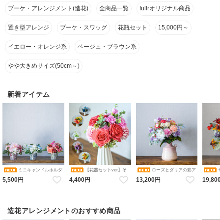
ブーケ・アレンジメント(造花)
全商品一覧
fullrオリジナル商品
置き型アレンジ
ブーケ・スワッグ
花瓶セット
15,000円～
イエロー・オレンジ系
ベージュ・ブラウン系
やや大きめサイズ(50cm～)
新着アイテム
ミニキャンドルホルダ
【花器セットver】そ
ローズとダリアの彩ア
ーアレンジメント コレクショ
のまま飾れるブーケ 選べる６
レンジメント 花瓶アレンジメ
カルアレ
5,500円
4,400円
13,200円
19,80
ン（ピンク・ブルーホワイ
色 アレンジメント 造花 アー
ント 造花 アーティフィシャル
ンジメン
ト・オレンジ／ダリア・バ
ティフィシャルフラワー ギフ
フラワー
シャル
ラ・アジサイ） 花瓶アレンジ
トにおすすめ フラワーベース
メント 造花 アーティフィシャ
カラバリブーケ
ルフラワー キャンドルホルダ
ー
造花アレンジメントのおすすめ商品