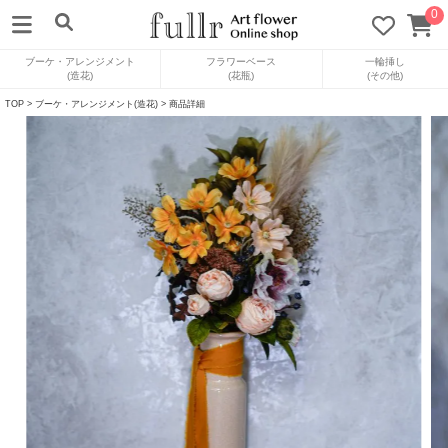
0
ブーケ・アレンジメント
フラワーベース
一輪挿し
(造花)
(花瓶)
(その他)
TOP
>
ブーケ・アレンジメント(造花)
> 商品詳細