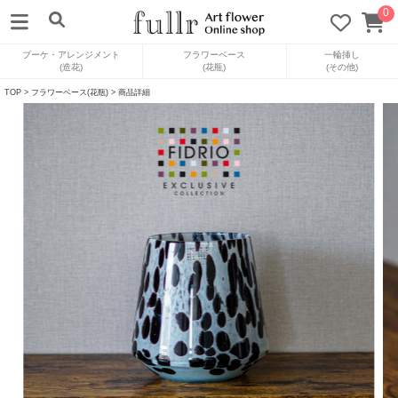
0
ブーケ・アレンジメント
フラワーベース
一輪挿し
(造花)
(花瓶)
(その他)
TOP
>
フラワーベース(花瓶)
> 商品詳細