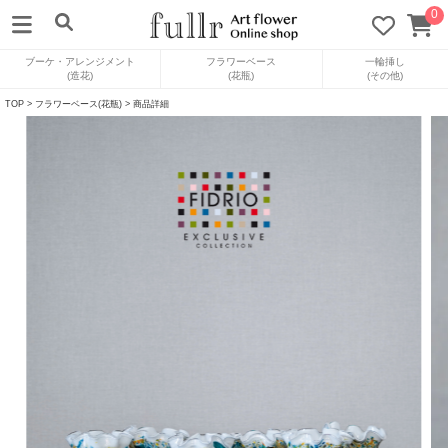
0
ブーケ・アレンジメント
フラワーベース
一輪挿し
(造花)
(花瓶)
(その他)
TOP
>
フラワーベース(花瓶)
> 商品詳細