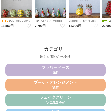
DES POTS(デスポッ
FIDRIO(フィデリオ) Bottle
Despots(デスポッツ) Vase
Pisa フラワーベース Mixed
pineapple 花瓶 陶器 パイン パ
ツ) vase fruit フラワーベース
Vase st
11,550円
7,700円
11,000円
22,00
colours 花瓶 ガラス
イナップル フルーツ
陶器 ストロベリー / ブドウ /
陶器 い
レモン / ミックスベリー 花瓶
ゴ
陶器 ボタニカル
カテゴリー
欲しい商品から探す
フラワーベース
(花瓶)
ブーケ・アレンジメント
(造花)
フェイクグリーン
(人工観葉植物)