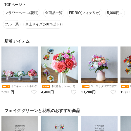
TOPページ
>
フラワーベース(花瓶)
全商品一覧
FIDRIO(フィデリオ)
5,000円～
ブルー系
卓上サイズ(50cm以下)
新着アイテム
ミニキャンドルホルダ
【花器セットver】そ
ローズとダリアの彩ア
ーアレンジメント コレクショ
のまま飾れるブーケ 選べる６
レンジメント 花瓶アレンジメ
カルアレ
5,500円
4,400円
13,200円
19,80
ン（ピンク・ブルーホワイ
色 アレンジメント 造花 アー
ント 造花 アーティフィシャル
ンジメン
ト・オレンジ／ダリア・バ
ティフィシャルフラワー ギフ
フラワー
シャル
ラ・アジサイ） 花瓶アレンジ
トにおすすめ フラワーベース
メント 造花 アーティフィシャ
カラバリブーケ
ルフラワー キャンドルホルダ
ー
フェイクグリーンと花瓶のおすすめ商品