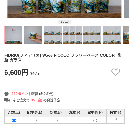
1
/
10
FIDRIO(フィデリオ) Wave PICOLO フラワーベース COLORI 花
瓶 ガラス
6,600円
(税込)
330ポイント
獲得 (5%還元)
今ご注文で
8/7 (金)
の発送予定
A(左上)
B(中央上)
C(右上)
D(左下)
E(中央下)
F(右下)