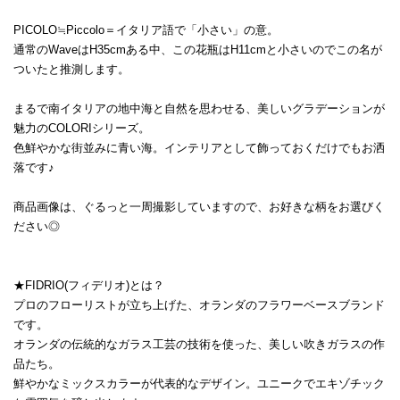
PICOLO≒Piccolo＝イタリア語で「小さい」の意。
通常のWaveはH35cmある中、この花瓶はH11cmと小さいのでこの名が
ついたと推測します。
まるで南イタリアの地中海と自然を思わせる、美しいグラデーションが
魅力のCOLORIシリーズ。
色鮮やかな街並みに青い海。インテリアとして飾っておくだけでもお洒
落です♪
商品画像は、ぐるっと一周撮影していますので、お好きな柄をお選びく
ださい◎
★FIDRIO(フィデリオ)とは？
プロのフローリストが立ち上げた、オランダのフラワーベースブランド
です。
オランダの伝統的なガラス工芸の技術を使った、美しい吹きガラスの作
品たち。
鮮やかなミックスカラーが代表的なデザイン。ユニークでエキゾチック