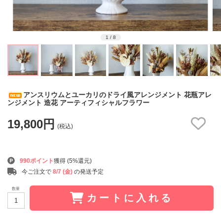
1
/
8
アンスリウムとユーカリのドライ風アレンジメント 花瓶アレ
ンジメント 造花 アーティフィシャルフラワー
19,800円
(税込)
990ポイント
獲得 (5%還元)
今ご注文で
8/7 (金)
の発送予定
数量
カートに入れる