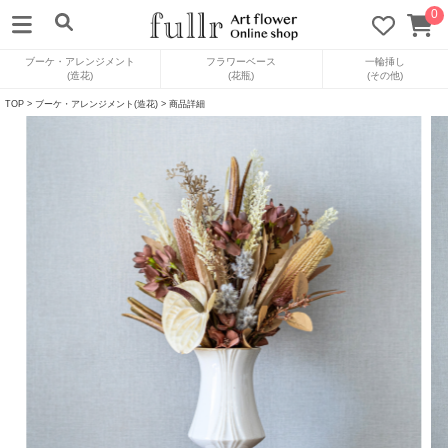
0
ブーケ・アレンジメント
フラワーベース
一輪挿し
(造花)
(花瓶)
(その他)
TOP
>
ブーケ・アレンジメント(造花)
> 商品詳細