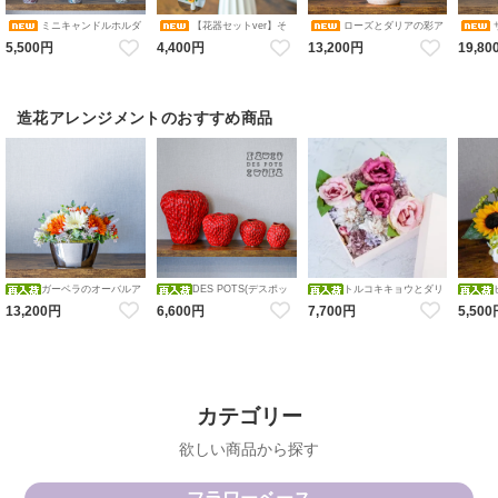
ミニキャンドルホルダ
【花器セットver】そ
ローズとダリアの彩ア
ーアレンジメント コレクショ
のまま飾れるブーケ 選べる６
レンジメント 花瓶アレンジメ
カルアレ
5,500円
4,400円
13,200円
19,80
ン（ピンク・ブルーホワイ
色 アレンジメント 造花 アー
ント 造花 アーティフィシャル
ンジメン
ト・オレンジ／ダリア・バ
ティフィシャルフラワー ギフ
フラワー
シャル
ラ・アジサイ） 花瓶アレンジ
トにおすすめ フラワーベース
メント 造花 アーティフィシャ
カラバリブーケ
ルフラワー キャンドルホルダ
ー
造花アレンジメントのおすすめ商品
ガーベラのオーバルア
DES POTS(デスポッ
トルコキキョウとダリ
レンジメント 造花 アーティフ
ツ) ストロベリーフラワーベー
アのFlower BOX アレンジメン
レンジメ
13,200円
6,600円
7,700円
5,50
ィシャルフラワー オレンジホ
ス 【red】S・M・Ｌ・ＬＬ レ
ト 造花 アーティフィシャルフ
花瓶アレ
ワイト
ッド いちご 花瓶
ラワー BOXアレンジメント フ
造花 ア
ラワーボックス
ワー
カテゴリー
欲しい商品から探す