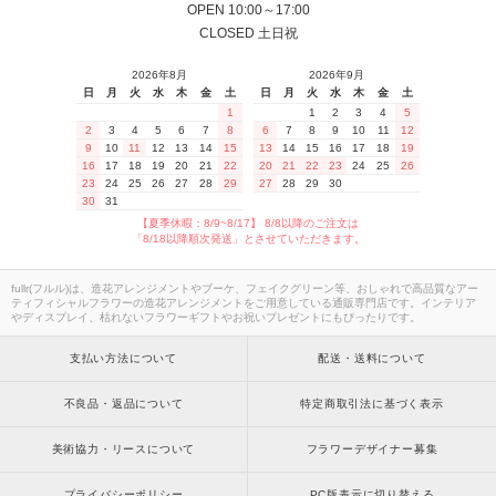
OPEN 10:00～17:00
CLOSED 土日祝
2026年8月
2026年9月
日
月
火
水
木
金
土
日
月
火
水
木
金
土
1
1
2
3
4
5
2
3
4
5
6
7
8
6
7
8
9
10
11
12
9
10
11
12
13
14
15
13
14
15
16
17
18
19
16
17
18
19
20
21
22
20
21
22
23
24
25
26
23
24
25
26
27
28
29
27
28
29
30
30
31
【夏季休暇：8/9~8/17】 8/8以降のご注文は
「8/18以降順次発送」とさせていただきます。
fullr(フルル)は、造花アレンジメントやブーケ、フェイクグリーン等、おしゃれで高品質なアー
ティフィシャルフラワーの造花アレンジメントをご用意している通販専門店です。インテリア
やディスプレイ、枯れないフラワーギフトやお祝いプレゼントにもぴったりです。
支払い方法について
配送・送料について
不良品・返品について
特定商取引法に基づく表示
美術協力・リースについて
フラワーデザイナー募集
プライバシーポリシー
PC版表示に切り替える