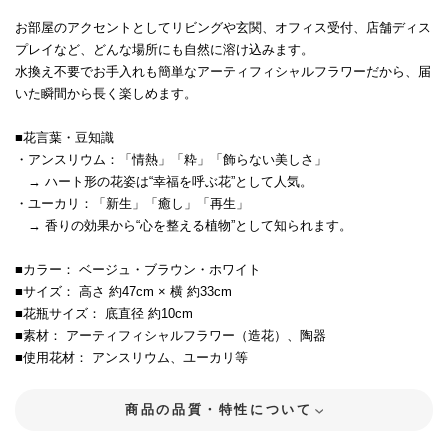
お部屋のアクセントとしてリビングや玄関、オフィス受付、店舗ディス
プレイなど、どんな場所にも自然に溶け込みます。
水換え不要でお手入れも簡単なアーティフィシャルフラワーだから、届
いた瞬間から長く楽しめます。
■花言葉・豆知識
・アンスリウム：「情熱」「粋」「飾らない美しさ」
→ ハート形の花姿は“幸福を呼ぶ花”として人気。
・ユーカリ：「新生」「癒し」「再生」
→ 香りの効果から“心を整える植物”として知られます。
■カラー： ベージュ・ブラウン・ホワイト
■サイズ： 高さ 約47cm × 横 約33cm
■花瓶サイズ： 底直径 約10cm
■素材： アーティフィシャルフラワー（造花）、陶器
■使用花材： アンスリウム、ユーカリ等
商品の品質・特性について