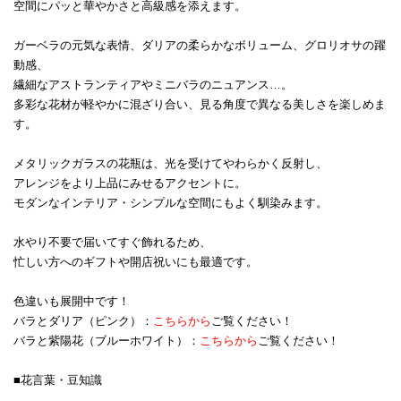
空間にパッと華やかさと高級感を添えます。
ガーベラの元気な表情、ダリアの柔らかなボリューム、グロリオサの躍
動感、
繊細なアストランティアやミニバラのニュアンス…。
多彩な花材が軽やかに混ざり合い、見る角度で異なる美しさを楽しめま
す。
メタリックガラスの花瓶は、光を受けてやわらかく反射し、
アレンジをより上品にみせるアクセントに。
モダンなインテリア・シンプルな空間にもよく馴染みます。
水やり不要で届いてすぐ飾れるため、
忙しい方へのギフトや開店祝いにも最適です。
色違いも展開中です！
バラとダリア（ピンク）：
こちらから
ご覧ください！
バラと紫陽花（ブルーホワイト）：
こちらから
ご覧ください！
■花言葉・豆知識