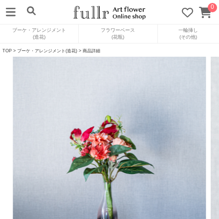
0
ブーケ・アレンジメント
フラワーベース
一輪挿し
(造花)
(花瓶)
(その他)
TOP
>
ブーケ・アレンジメント(造花)
> 商品詳細