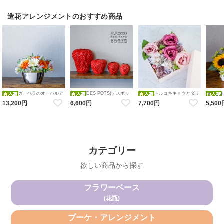
メント 造花 アーティフィシャ
カラバリブーケ
ルフラワー キャンドルホルダ
ー
造花アレンジメントのおすすめ商品
ガーベラのオーバルア
DES POTS(デスポッ
トルコキキョウとダリ
レンジメント 造花 アーティフ
ツ) ストロベリーフラワーベー
アのFlower BOX アレンジメン
レンジメ
13,200円
6,600円
7,700円
5,50
ィシャルフラワー オレンジホ
ス 【red】S・M・Ｌ・ＬＬ レ
ト 造花 アーティフィシャルフ
花瓶アレ
ワイト
ッド いちご 花瓶
ラワー BOXアレンジメント フ
造花 ア
ラワーボックス
ワー
カテゴリー
欲しい商品から探す
フラワーベース
(花瓶)
ブーケ・アレンジメント