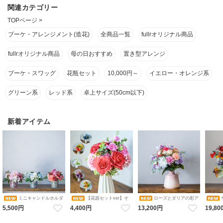
関連カテゴリー
TOPページ
>
ブーケ・アレンジメント(造花)
全商品一覧
fullrオリジナル商品
fullrオリジナル商品
母の日おすすめ
置き型アレンジ
ブーケ・スワッグ
花瓶セット
10,000円～
イエロー・オレンジ系
グリーン系
レッド系
卓上サイズ(50cm以下)
新着アイテム
ミニキャンドルホルダ
【花器セットver】そ
ローズとダリアの彩ア
ーアレンジメント コレクショ
のまま飾れるブーケ 選べる６
レンジメント 花瓶アレンジメ
カルアレ
5,500円
4,400円
13,200円
19,80
ン（ピンク・ブルーホワイ
色 アレンジメント 造花 アー
ント 造花 アーティフィシャル
ンジメン
ト・オレンジ／ダリア・バ
ティフィシャルフラワー ギフ
フラワー
シャル
ラ・アジサイ） 花瓶アレンジ
トにおすすめ フラワーベース