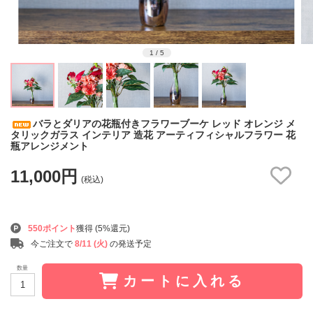
1
/
5
バラとダリアの花瓶付きフラワーブーケ レッド オレンジ メ
タリックガラス インテリア 造花 アーティフィシャルフラワー 花
瓶アレンジメント
11,000円
(税込)
550ポイント
獲得 (5%還元)
今ご注文で
8/11 (火)
の発送予定
数量
カートに入れる