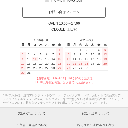
info@fullr-flower.com
お問い合せフォーム
OPEN 10:00～17:00
CLOSED 土日祝
2026年8月
2026年9月
日
月
火
水
木
金
土
日
月
火
水
木
金
土
1
1
2
3
4
5
2
3
4
5
6
7
8
6
7
8
9
10
11
12
9
10
11
12
13
14
15
13
14
15
16
17
18
19
16
17
18
19
20
21
22
20
21
22
23
24
25
26
23
24
25
26
27
28
29
27
28
29
30
30
31
【夏季休暇：8/9~8/17】 8/8以降のご注文は
「8/18以降順次発送」とさせていただきます。
fullr(フルル)は、造花アレンジメントやブーケ、フェイクグリーン等、おしゃれで高品質なアー
ティフィシャルフラワーの造花アレンジメントをご用意している通販専門店です。インテリア
やディスプレイ、枯れないフラワーギフトやお祝いプレゼントにもぴったりです。
支払い方法について
配送・送料について
不良品・返品について
特定商取引法に基づく表示