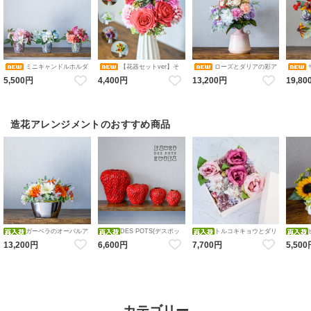
ミニキャンドルホルダ
【花器セットver】そ
ローズとダリアの彩ア
ーアレンジメント コレクショ
のまま飾れるブーケ 選べる６
レンジメント 花瓶アレンジメ
カルアレ
5,500円
4,400円
13,200円
19,80
ン（ピンク・ブルーホワイ
色 アレンジメント 造花 アー
ント 造花 アーティフィシャル
ンジメン
ト・オレンジ／ダリア・バ
ティフィシャルフラワー ギフ
フラワー
シャル
ラ・アジサイ） 花瓶アレンジ
トにおすすめ フラワーベース
メント 造花 アーティフィシャ
カラバリブーケ
ルフラワー キャンドルホルダ
ー
造花アレンジメントのおすすめ商品
ガーベラのオーバルア
DES POTS(デスポッ
トルコキキョウとダリ
レンジメント 造花 アーティフ
ツ) ストロベリーフラワーベー
アのFlower BOX アレンジメン
レンジメ
13,200円
6,600円
7,700円
5,50
ィシャルフラワー オレンジホ
ス 【red】S・M・Ｌ・ＬＬ レ
ト 造花 アーティフィシャルフ
花瓶アレ
ワイト
ッド いちご 花瓶
ラワー BOXアレンジメント フ
造花 ア
ラワーボックス
ワー
カテゴリー