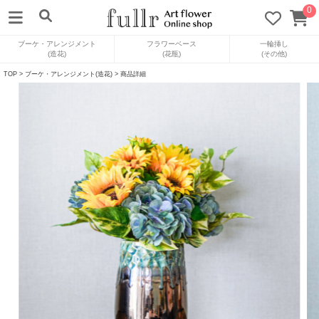
0
ブーケ・アレンジメント
フラワーベース
一輪挿し
(造花)
(花瓶)
(その他)
TOP
>
ブーケ・アレンジメント(造花)
> 商品詳細