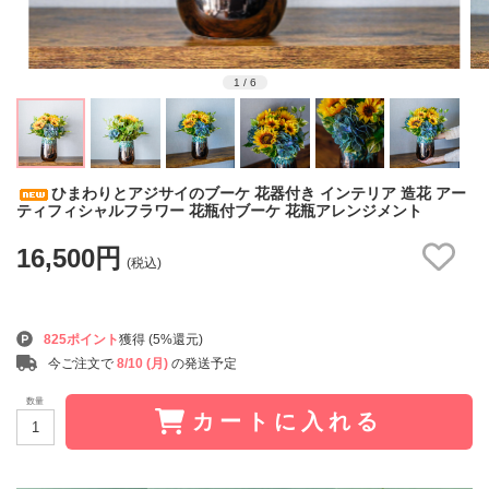
1
/
6
ひまわりとアジサイのブーケ 花器付き インテリア 造花 アー
ティフィシャルフラワー 花瓶付ブーケ 花瓶アレンジメント
16,500円
(税込)
825ポイント
獲得 (5%還元)
今ご注文で
8/10 (月)
の発送予定
数量
カートに入れる