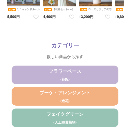
ミニキャンドルホル
【花器セットver】
ローズとダリアの彩
サン
ダーアレンジメント コレク
そのまま飾れるブーケ 選べ
アレンジメント 花瓶アレン
ピカルアレン
ション（ピンク・ブルーホ
る６色 アレンジメント 造
ジメント 造花 アーティフ
アレンジメン
5,500円
4,400円
13,200円
19,800円
ワイト・オレンジ／ダリ
花 アーティフィシャルフラ
ィシャルフラワー
ティフィシ
ア・バラ・アジサイ） 花瓶
ワー ギフトにおすすめ フ
アレンジメント 造花 アー
ラワーベース カラバリブー
ティフィシャルフラワー キ
ケ
ャンドルホルダー
カテゴリー
欲しい商品から探す
フラワーベース
(花瓶)
ブーケ・アレンジメント
(造花)
フェイクグリーン
(人工観葉植物)