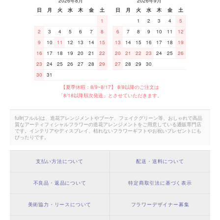
2026年8月
2026年9月
日
月
火
水
木
金
土
日
月
火
水
木
金
土
1
1
2
3
4
5
2
3
4
5
6
7
8
6
7
8
9
10
11
12
9
10
11
12
13
14
15
13
14
15
16
17
18
19
16
17
18
19
20
21
22
20
21
22
23
24
25
26
23
24
25
26
27
28
29
27
28
29
30
30
31
【夏季休暇：8/9~8/17】 8/8以降のご注文は
「8/18以降順次発送」とさせていただきます。
fullr(フルル)は、造花アレンジメントやブーケ、フェイクグリーン等、おしゃれで高品
質なアーティフィシャルフラワーの造花アレンジメントをご用意している通販専門店
です。インテリアやディスプレイ、枯れないフラワーギフトやお祝いプレゼントにも
ぴったりです。
支払い方法について
配送・送料について
不良品・返品について
特定商取引法に基づく表示
美術協力・リースについて
フラワーデザイナー募集