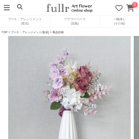
0
ブーケ・アレンジメント
フラワーベース
一輪挿し
(造花)
(花瓶)
(その他)
TOP
>
ブーケ・アレンジメント(造花)
> 商品詳細