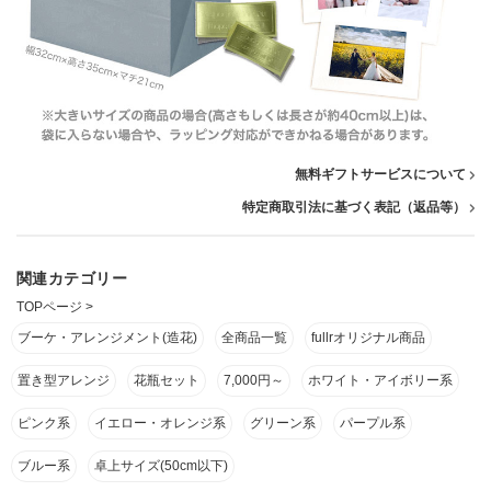
無料ギフトサービスについて
特定商取引法に基づく表記（返品等）
関連カテゴリー
TOPページ
>
ブーケ・アレンジメント(造花)
全商品一覧
fullrオリジナル商品
置き型アレンジ
花瓶セット
7,000円～
ホワイト・アイボリー系
ピンク系
イエロー・オレンジ系
グリーン系
パープル系
ブルー系
卓上サイズ(50cm以下)