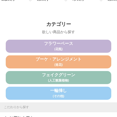
ワイト
ッド いちご 花瓶
ラワー BOXアレンジメント フ
造花 ア
ラワーボックス
ワー
カテゴリー
欲しい商品から探す
フラワーベース
(花瓶)
ブーケ・アレンジメント
(造花)
フェイクグリーン
(人工観葉植物)
一輪挿し
(その他)
こだわりから探す