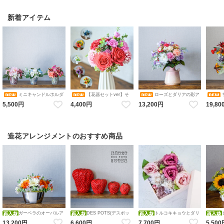
新着アイテム
ミニキャンドルホルダ
【花器セットver】そ
ローズとダリアの彩ア
ーアレンジメント コレクショ
のまま飾れるブーケ 選べる６
レンジメント 花瓶アレンジメ
カルアレ
5,500円
4,400円
13,200円
19,80
ン（ピンク・ブルーホワイ
色 アレンジメント 造花 アー
ント 造花 アーティフィシャル
ンジメン
ト・オレンジ／ダリア・バ
ティフィシャルフラワー ギフ
フラワー
シャル
ラ・アジサイ） 花瓶アレンジ
トにおすすめ フラワーベース
メント 造花 アーティフィシャ
カラバリブーケ
ルフラワー キャンドルホルダ
ー
造花アレンジメントのおすすめ商品
ガーベラのオーバルア
DES POTS(デスポッ
トルコキキョウとダリ
レンジメント 造花 アーティフ
ツ) ストロベリーフラワーベー
アのFlower BOX アレンジメン
レンジメ
13,200円
6,600円
7,700円
5,50
ィシャルフラワー オレンジホ
ス 【red】S・M・Ｌ・ＬＬ レ
ト 造花 アーティフィシャルフ
花瓶アレ