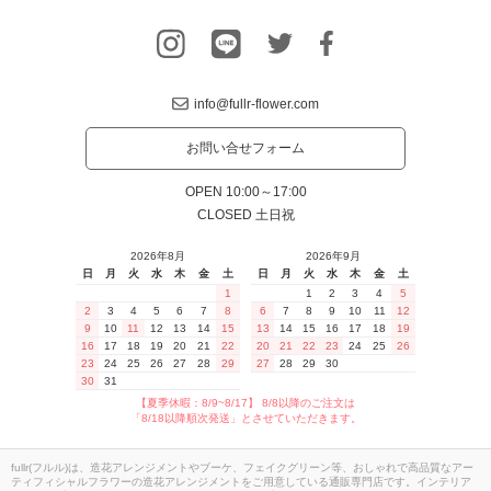
info@fullr-flower.com
お問い合せフォーム
OPEN 10:00～17:00
CLOSED 土日祝
2026年8月
2026年9月
日
月
火
水
木
金
土
日
月
火
水
木
金
土
1
1
2
3
4
5
2
3
4
5
6
7
8
6
7
8
9
10
11
12
9
10
11
12
13
14
15
13
14
15
16
17
18
19
16
17
18
19
20
21
22
20
21
22
23
24
25
26
23
24
25
26
27
28
29
27
28
29
30
30
31
【夏季休暇：8/9~8/17】 8/8以降のご注文は
「8/18以降順次発送」とさせていただきます。
fullr(フルル)は、造花アレンジメントやブーケ、フェイクグリーン等、おしゃれで高品質なアー
ティフィシャルフラワーの造花アレンジメントをご用意している通販専門店です。インテリア