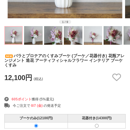
1
/
9
バラとプロテアのくすみブーケ (ブーケ／花器付き) 花瓶アレ
ンジメント 造花 アーティフィシャルフラワー インテリア ブーケ
くすみ
12,100円
(税込)
605ポイント
獲得 (5%還元)
今ご注文で
8/7 (金)
の発送予定
ブーケのみ(12100円)
花器付き(14300円)