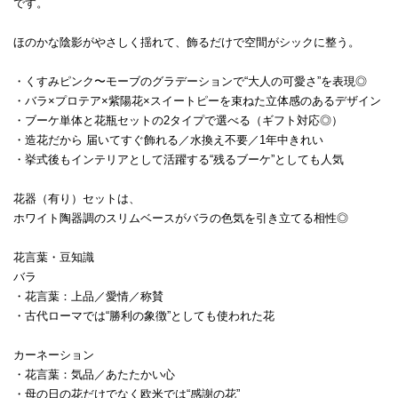
です。
ほのかな陰影がやさしく揺れて、飾るだけで空間がシックに整う。
・くすみピンク〜モーブのグラデーションで“大人の可愛さ”を表現◎
・バラ×プロテア×紫陽花×スイートピーを束ねた立体感のあるデザイン
・ブーケ単体と花瓶セットの2タイプで選べる（ギフト対応◎）
・造花だから 届いてすぐ飾れる／水換え不要／1年中きれい
・挙式後もインテリアとして活躍する“残るブーケ”としても人気
花器（有り）セットは、
ホワイト陶器調のスリムベースがバラの色気を引き立てる相性◎
花言葉・豆知識
バラ
・花言葉：上品／愛情／称賛
・古代ローマでは“勝利の象徴”としても使われた花
カーネーション
・花言葉：気品／あたたかい心
・母の日の花だけでなく欧米では“感謝の花”