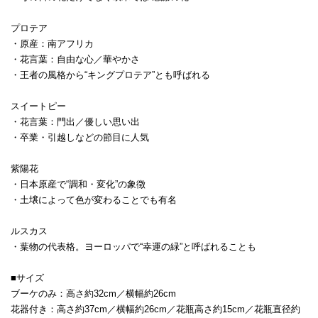
プロテア
・原産：南アフリカ
・花言葉：自由な心／華やかさ
・王者の風格から“キングプロテア”とも呼ばれる
スイートピー
・花言葉：門出／優しい思い出
・卒業・引越しなどの節目に人気
紫陽花
・日本原産で“調和・変化”の象徴
・土壌によって色が変わることでも有名
ルスカス
・葉物の代表格。ヨーロッパで“幸運の緑”と呼ばれることも
■サイズ
ブーケのみ：高さ約32cm／横幅約26cm
花器付き：高さ約37cm／横幅約26cm／花瓶高さ約15cm／花瓶直径約